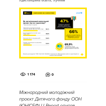
дистанційна освіта,
учням
1 174
0
Міжнародний молодіжний
проєкт Дитячого фонду ООН
(ЮНІСЕФ) U-Report опитав