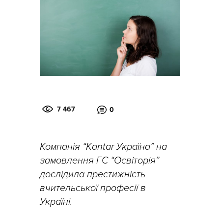
7 467
0
Компанія “Kantar Україна” на
замовлення ГС “Освіторія”
дослідила престижність
вчительської професії в
Україні.