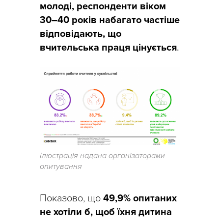
молоді, респонденти віком
30–40 років набагато частіше
відповідають, що
вчительська праця цінується
.
Ілюстрація надана організаторами
опитування
Показово, що
49,9% опитаних
не хотіли б, щоб їхня дитина