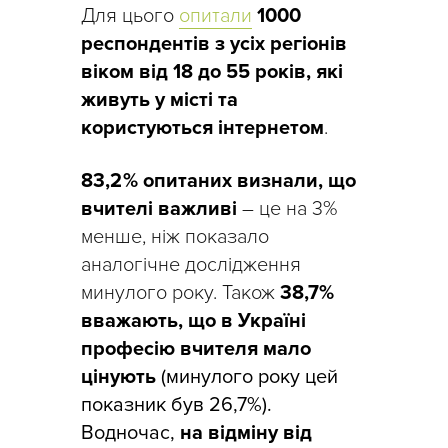
Для цього
опитали
1000
респондентів з усіх регіонів
віком від 18 до 55 років, які
живуть у місті та
користуються інтернетом
.
83,2 % опитаних визнали, що
вчителі важливі
– це на 3%
менше, ніж показало
аналогічне дослідження
минулого року. Також
38,7%
вважають, що в Україні
професію вчителя мало
цінують
(минулого року цей
показник був 26,7%).
Водночас,
на відміну від