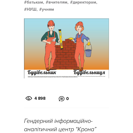
батькам,
вчителям,
директорам,
НУШ,
учням
4 898
0
Гендерний інформаційно-
аналітичний центр “Крона”