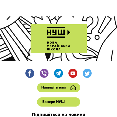
Напишіть нам
Банери НУШ
Підпишіться на новини