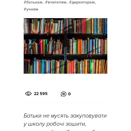
батькам,
вчителям,
директорам,
учням
22 595
0
Батьки не мусять закуповувати
у школу робочі зошити,