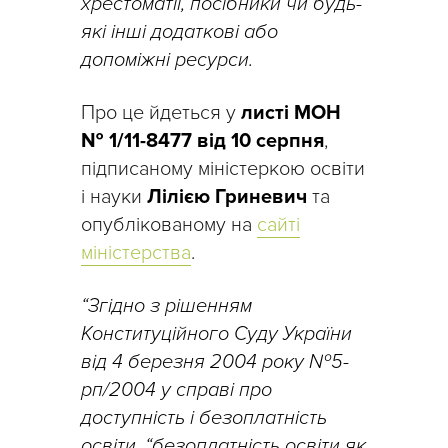
хрестоматії, посібники чи будь-
які інші додаткові або
допоміжні ресурси.
Про це йдеться у
листі МОН
№ 1/11-8477 від 10 серпня
,
підписаному міністеркою освіти
і науки
Лілією Гриневич
та
опублікованому на
сайті
міністерства
.
“Згідно з рішенням
Конституційного Суду України
від 4 березня 2004 року №5-
рп/2004 у справі про
доступність і безоплатність
освіти, “безоплатність освіти як