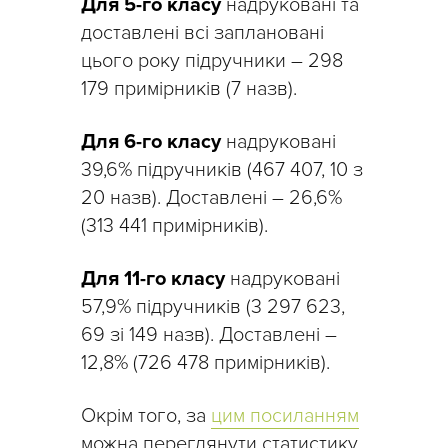
Для 5-го класу
надруковані та
доставлені всі заплановані
цього року підручники – 298
179 примірників (7 назв).
Для 6-го класу
надруковані
39,6% підручників (467 407, 10 з
20 назв). Доставлені – 26,6%
(313 441 примірників).
Для 11-го класу
надруковані
57,9% підручників (3 297 623,
69 зі 149 назв). Доставлені –
12,8% (726 478 примірників).
Окрім того, за
цим посиланням
можна переглянути статистику