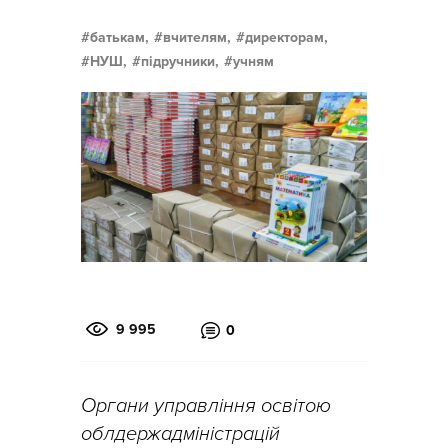
батькам,
вчителям,
директорам,
НУШ,
підручники,
учням
9 995
0
Органи управління освітою
облдержадміністрацій