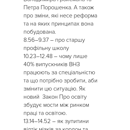
Петра Порошенка. А також
про зміни, які несе реформа
та на яких принципах вона
побудована.
8.56
–
9.37
–
про старшу
профільну школу
10.23
–
12.48
–
чому лише
40% випускників ВНЗ
працюють за спеціальністю
та що потрібно зробити, аби
змінити цю ситуацію. Як
новий Закон Про освіту
збудує мости між ринком
праці та освітою.
13.14
–
14.52
–
як зупитини
відтік мізків за кордон та