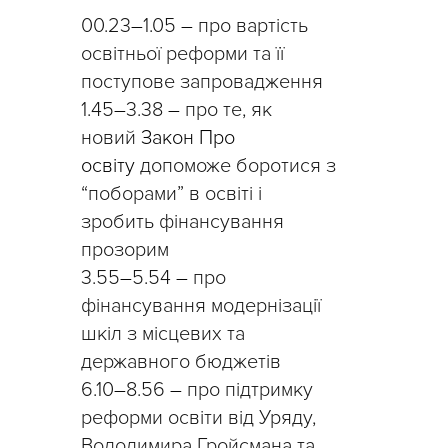
00.23
–
1.05
–
про вартість
освітньої реформи та її
поступове запровадження
1.45
–
3.38
–
про те, як
новий
Закон Про
освіту
допоможе боротися з
“поборами” в освіті і
зробить фінансування
прозорим
3.55
–
5.54
–
про
фінансування модернізації
шкіл з місцевих та
державного бюджетів
6.10
–
8.56
–
про підтримку
реформи освіти від Уряду,
Володимира Гройсмана та