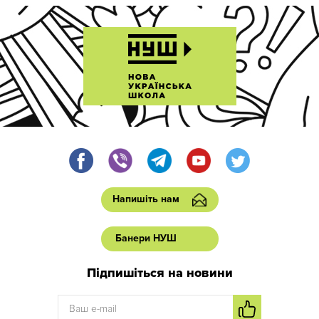
Напишіть нам
Банери НУШ
Підпишіться на новини