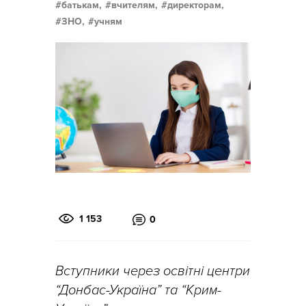
батькам,
вчителям,
директорам,
ЗНО,
учням
1 153
0
Вступники через освітні центри
“Донбас-Україна” та “Крим-