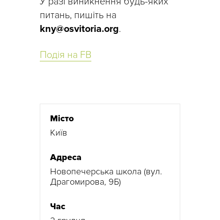
У разі виникнення будь-яких
питань, пишіть на
kny@osvitoria.org
.
Подія на FB
Місто
Київ
Адреса
Новопечерська школа (вул.
Драгомирова, 9Б)
Час