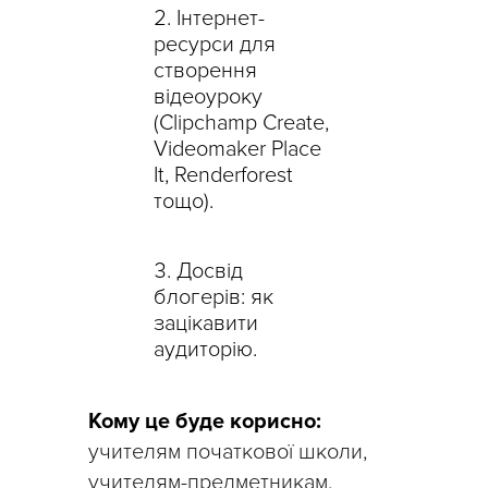
Інтернет-
ресурси для
створення
відеоуроку
(Сlipchamp Create,
Videomaker Place
It, Renderforest
тощо).
Досвід
блогерів: як
зацікавити
аудиторію.
Кому це буде корисно:
учителям початкової школи,
учителям-предметникам,