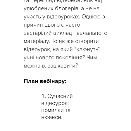
та перегляд відеоновинок від
улюблених блогерів, а не на
участь у відеоуроках. Однією з
причин цього є часто
застарілий виклад навчального
матеріалу. То як же створити
відеоурок, на який “клюнуть”
учні нового покоління? Чим
можна їх зацікавити?
План вебінару:
Сучасний
відеоурок:
помилки та
нюанси.