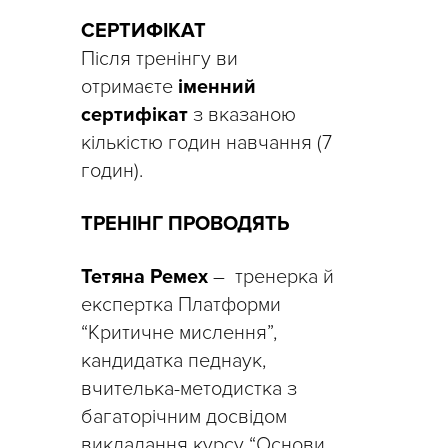
СЕРТИФІКАТ
Після тренінгу ви
отримаєте
іменний
сертифікат
з вказаною
кількістю годин навчання (7
годин).
ТРЕНІНГ ПРОВОДЯТЬ
Тетяна Ремех
– тренерка й
експертка Платформи
“Критичне мислення”,
кандидатка педнаук,
вчителька-методистка з
багаторічним досвідом
викладання курсу “Основи