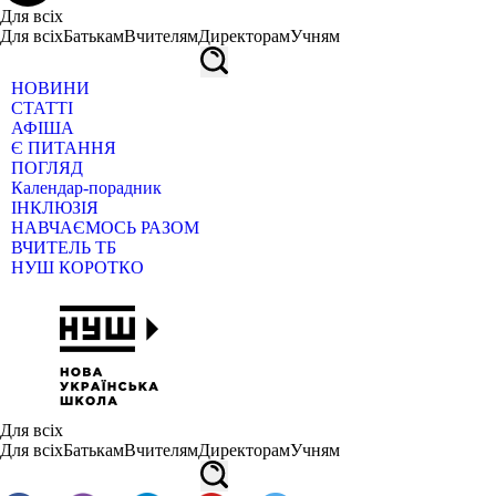
Для всіх
Для всіх
Батькам
Вчителям
Директорам
Учням
НОВИНИ
СТАТТІ
АФІША
Є ПИТАННЯ
ПОГЛЯД
Календар-порадник
ІНКЛЮЗІЯ
НАВЧАЄМОСЬ РАЗОМ
ВЧИТЕЛЬ ТБ
НУШ КОРОТКО
Для всіх
Для всіх
Батькам
Вчителям
Директорам
Учням